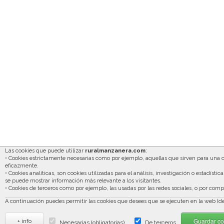
Las cookies que puede utilizar
ruralmanzanera.com
:
• Cookies estrictamente necesarias como por ejemplo, aquellas que sirven para una 
eficazmente.
• Cookies analíticas, son cookies utilizadas para el análisis, investigación o estadísti
se puede mostrar información más relevante a los visitantes.
• Cookies de terceros como por ejemplo, las usadas por las redes sociales, o por c
A continuación puedes permitir las cookies que desees que se ejecuten en la web (de 
Guardar co
+ info
Necesarias (obligatorias)
De terceros